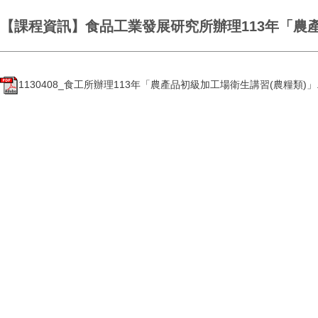
【課程資訊】食品工業發展研究所辦理113年「農
1130408_食工所辦理113年「農產品初級加工場衛生講習(農糧類)」.p