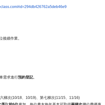
eclass.com/rid=
294db426762a5deb46e9
位後續作業。
車需求進行
預約登記
。
六梯次(10/18、10/
19)、第七梯次(11/15、11/16)
次序
取
前6位
參加
，每位農友每年基本可取得
兩梯次
攤位費優惠，