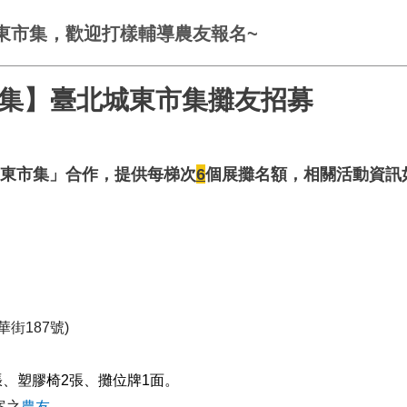
城東市集，歡迎打樣輔導農友報名~
態市集】臺北城東市集攤友招募
「城東市集」合作，提供每梯次
6
個展攤名額，相關活動資訊
街187
號)
)2張、塑膠椅2張、攤位牌1面。
案之
農友