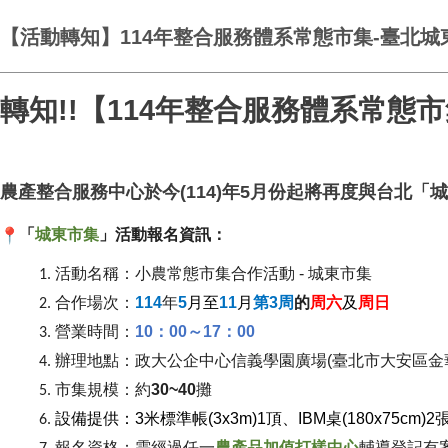
【活動轉知】114年整合服務體系常態市集-臺北
轉知!!【114年整合服務體系常
農產整合服務中心於今(114)年5月份起將再度與台北
「
城東市集
」活動報名資訊：
活動名稱：小農常態市集合作活動 - 城東市集
合作場次：
114
年
5
月至
11
月
第3周
的
周六
及
周日
營業時間：
10
：00～17：00
辦理地點：政大公企中心信義學園廣場(臺北市大安區金華
市集規模：約
30~40
攤
設備提供：3米標準帳(3x3m)1頂、IBM桌(
180x75cm
報名資格：需經過任一
農產品加值打樣中心
輔導登記有