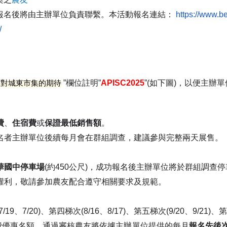
報名後將由主辦單位負責聯繫。
本活動報名連結：
https://www.b
/
對城東市集的期待
”欄位註明”
APISC2025
”(如下圖)，
以便主辦單
費
、
住宿費
或
保證最低銷售額
。
名者主辦單位後續每月會在群組調查，
建議參與完整兩天展售。
華國中停車
場
(約450公尺)，
成功報名後主辦單位將於群組調查停
權利，
敬請參加農友配合遵守相關要求及規範。
/19、7/20)、第四梯次(8/16、
8/17)、
第五梯次(9/20、9/21)、第
費優惠名額，
通過審核農友將依據主辦單位提供的每月
報名先後