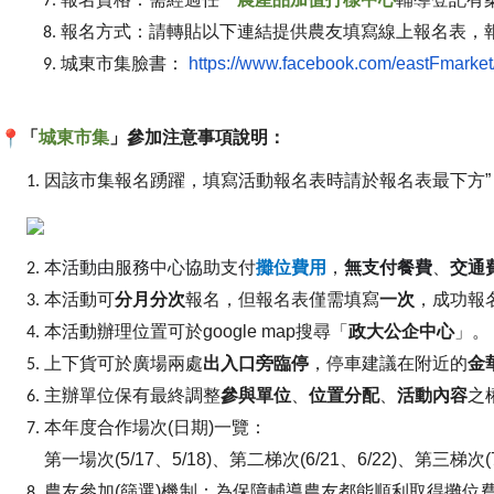
報名方式：請轉貼以下連結提供農友填寫線上報名表，
城東市集臉書：
https://www.facebook.com/
eastFmarket
「
城東市集
」參加注意事項說明：
因該市集報名踴躍，填寫活動報名表時請於報名表最下方”
本活動由服務中心協助支付
攤位費用
，
無支付餐費
、
交通
本活動可
分月分次
報名，但報名表僅需填寫
一次
，
成功報
本活動辦理位置可於google map搜尋「
政大公企中心
」。
上下貨可於廣場兩處
出入口旁臨停
，停車建議在附近的
金
主辦單位保有最終調整
參與單位
、
位置分配
、
活動內容
之
本年度合作場次(日期)一覽：
第一場次(5/17、5/18)、第二梯次(6/21、6/
22)、第三梯次(7
農友參加(篩選)機制：
為保障輔導農友都能順利取得攤位