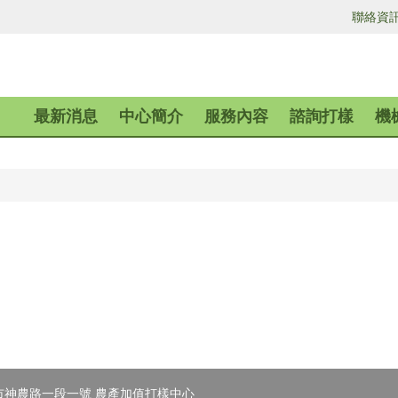
聯絡資
最新消息
中心簡介
服務內容
諮詢打樣
機
蘭市神農路一段一號 農產加值打樣中心