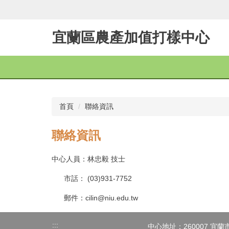
跳
到
主
宜蘭區農產加值打樣中心
要
內
容
區
首頁
聯絡資訊
聯絡資訊
中心人員：林忠毅 技士
市話： (03)931-7752
郵件：cilin@niu.edu.tw
:::
中心地址：260007 宜