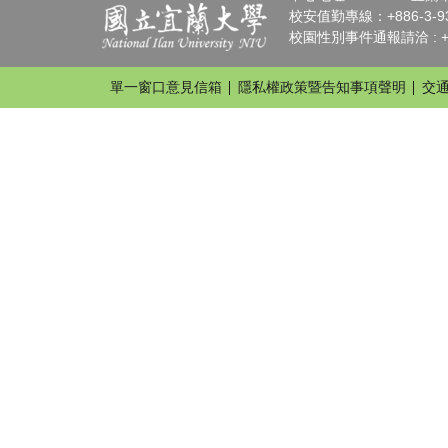
校安值勤專線：+886-3-936
校園性別事件通報請洽 : +88
單一窗口意見信箱
隱私權政策暨告知事項聲明
交